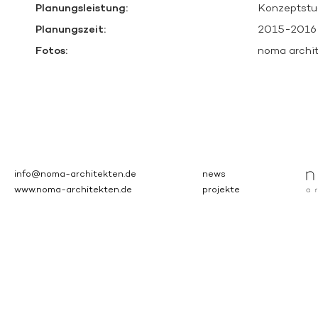
Planungsleistung:
Konzeptstu
Planungszeit:
2015-2016
Fotos:
noma archi
info@noma-architekten.de
news
www.noma-architekten.de
projekte